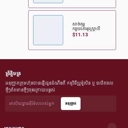
សាច់គុម្ព
កន្ទុយគោអូស្ត្រេាលី
$11.13
ព្រឹត្តិបត្រ
អនុញ្ញាតក្រុមហ៊ុនបានផ្ញើរជូនដំណឹងពី​ កម្មវិធីប្រូម៉ូសិន ឬ ផលិតផល
ថ្មីៗព័តមានថ្មីៗចុងក្រោយបង្អស់
អនុញ្ញាត