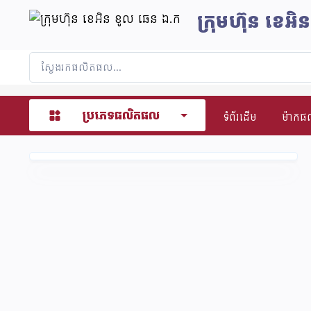
ក្រុមហ៊ុន​ ខេអ
ប្រភេទផលិតផល
ទំព័រដើម
ម៉ាក