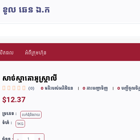
ិន ខូល ឆេន​ ឯ.ក
ផលិតផល
អំពីក្រុមហ៊ុន
សាច់ស្មាគោអូស្ត្រាលី
(0)
0
មតិរបស់អតិថិជន
0
ការបញ្ជាទិញ
0
បញ្ជីចូលចិត្
$12.37
ប្រភេទ :
លក់ដុំនិងរាយ
ទំហំ :
1KG
-
+
ចំនួន :