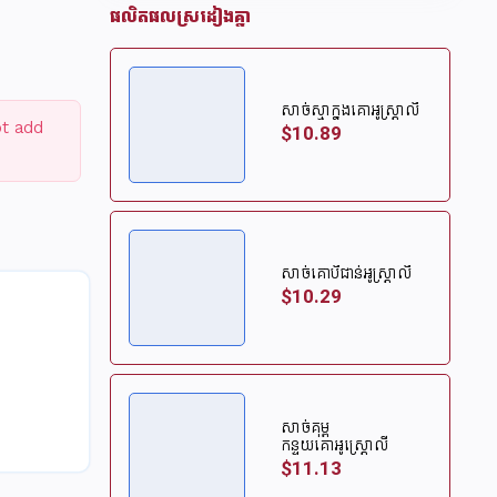
ផលិតផលស្រដៀងគ្នា
សាច់ស្មាក្នុងគោអូស្ត្រាលី
ot add
$10.89
សាច់គោបីជាន់អូស្ត្រាលី
$10.29
សាច់គុម្ព
កន្ទុយគោអូស្ត្រេាលី
$11.13