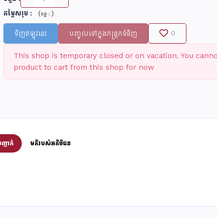
តម្លៃសរុប
:
(
)
ពន្ធ :
ទិញឥឡូវនេះ
បញ្ចូលទៅក្នុងកន្រ្តកទំនិញ
0
This shop is temporary closed or on vacation. You cann
product to cart from this shop for now
ញ្ជាក់
មតិរបស់អតិថិជន