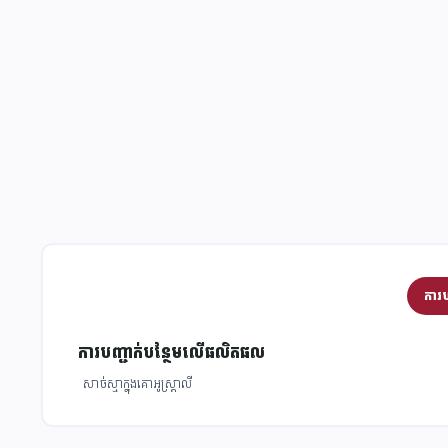
ការប
ការ​បញ្ជាក់​បន្ថែមលើផលិតផល
សាច់ស្មាក្នុងគោអូស្ត្រាលី