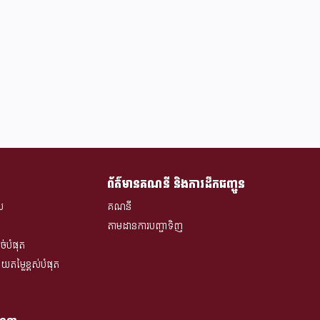
ព័ត៌មានគណនី និងការដឹកជញ្ជូន
ស
គណនី
តាមដានការបញ្ជាទិញ
់បំផុត
ម្លៃខ្ពស់បំផុត