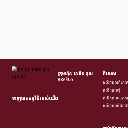
ពិសេស
ក្រុមហ៊ុន​ ខេអិន ខូល
ឆេន​ ឯ.ក
ផលិតផលពិសេ
ផលិតផលថ្មី
ទាញយកកម្មវិធីរបស់យើង
ផលិតផលលក់ដាច
ផលិតផលដែលវាយត