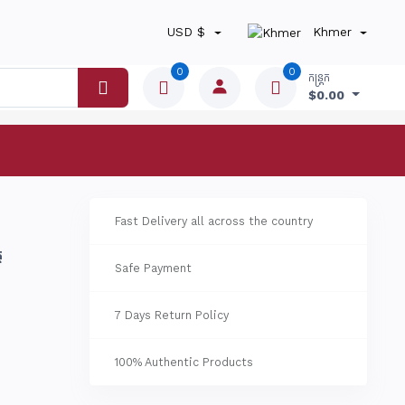
USD $
Khmer
0
0
កន្ត្រក
$0.00
Fast Delivery all across the country
ត
Safe Payment
7 Days Return Policy
100% Authentic Products