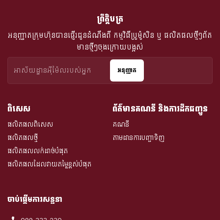
ព្រឹត្តិបត្រ
អនុញ្ញាតក្រុមហ៊ុនបានផ្ញើរជូនដំណឹងពី​ កម្មវិធីប្រូម៉ូសិន ឬ ផលិតផលថ្មីៗព័ត
មានថ្មីៗចុងក្រោយបង្អស់
អនុញ្ញាត
ពិសេស
ព័ត៌មានគណនី និងការដឹកជញ្ជូន
ផលិតផលពិសេស
គណនី
ផលិតផលថ្មី
តាមដានការបញ្ជាទិញ
ផលិតផលលក់ដាច់បំផុត
ផលិតផលដែលវាយតម្លៃខ្ពស់បំផុត
ចាប់ផ្តើមការសន្ទនា