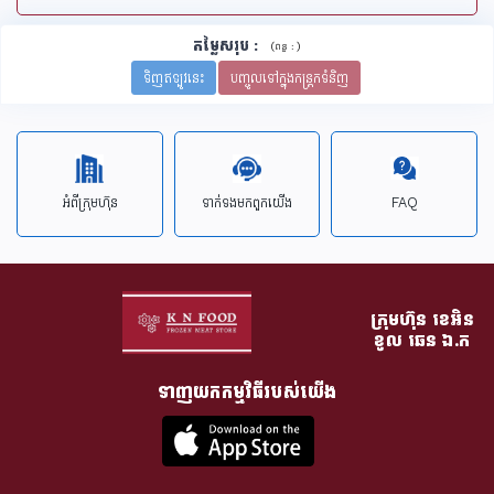
តម្លៃសរុប
:
(
)
ពន្ធ :
ទិញឥឡូវនេះ
បញ្ចូលទៅក្នុងកន្រ្តកទំនិញ
អំពីក្រុមហ៊ុន
ទាក់ទង​មក​ពួក​យើង
FAQ
ក្រុមហ៊ុន​ ខេអិន
ខូល ឆេន​ ឯ.ក
ទាញយកកម្មវិធីរបស់យើង