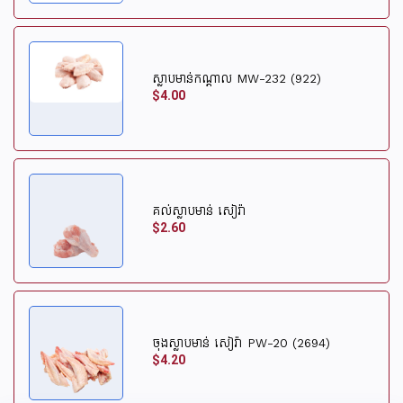
ស្លាបមាន់កណ្តាល MW-232 (922)
$4.00
គល់ស្លាបមាន់ សៀរ៉ា
$2.60
ចុងស្លាបមាន់ សៀរ៉ា PW-20 (2694)
$4.20