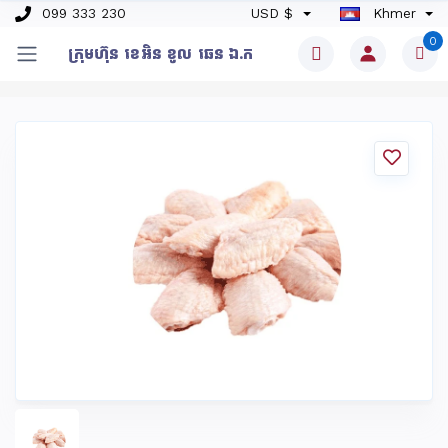
099 333 230
USD $
Khmer
0
ក្រុមហ៊ុន​ ខេអិន ខូល ឆេន​ ឯ.ក