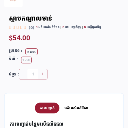
ស្លាបកណ្តាលមាន់
(0)
0
មតិរបស់អតិថិជន
0
ការបញ្ជាទិញ
0
បញ្ជីចូលចិត្ត
$54.00
ប្រភេទ :
១ កេស
ទំហំ :
15KG
-
+
ចំនួន :
ការបញ្ជាក់
មតិរបស់អតិថិជន
ការ​បញ្ជាក់​បន្ថែមលើផលិតផល