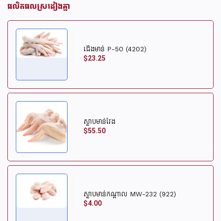
ផលិតផលស្រដៀងគ្នា
ជើងមាន់ P-50 (4202)
$23.25
ស្លាបមាន់វែង
$55.50
ស្លាបមាន់កណ្តាល MW-232 (922)
$4.00