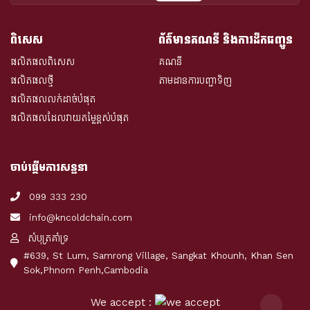
ពិសេស
ព័ត៌មានគណនី និងការដឹកជញ្ជូន
ផលិតផលពិសេស
គណនី
ផលិតផលថ្មី
តាមដានការបញ្ជាទិញ
ផលិតផលលក់ដាច់បំផុត
ផលិតផលដែលវាយតម្លៃខ្ពស់បំផុត
ចាប់ផ្តើមការសន្ទនា
099 333 230
info@kncoldchain.com
សំបុត្រគាំទ្រ
#639, St Lum, Samrong Village, Sangkat Khounh, Khan Sen
Sok,Phnom Penh,Cambodia
We accept :