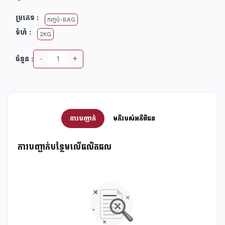
ប្រភេទ :
កញ្ចប់-BAG
ទំហំ :
2KG
-
+
ចំនួន :
ការបញ្ជាក់
មតិរបស់អតិថិជន
ការ​បញ្ជាក់​បន្ថែមលើផលិតផល