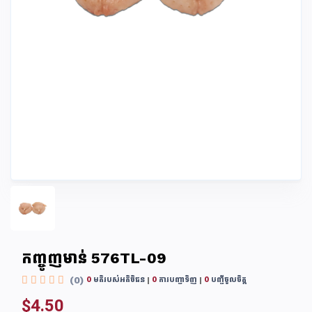
កញ្ចូញមាន់ 576TL-09
(0)
0
មតិរបស់អតិថិជន
0
ការបញ្ជាទិញ
0
បញ្ជីចូលចិត្ត
$4.50