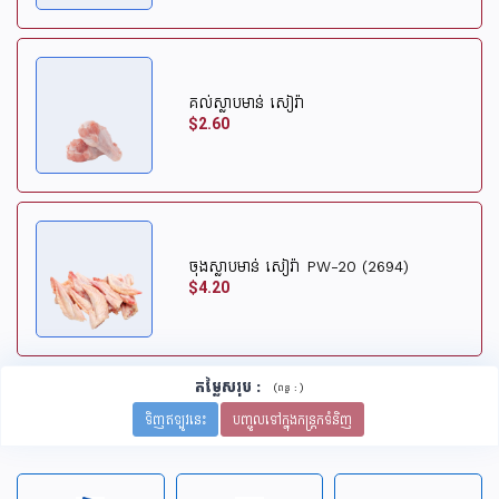
គល់ស្លាបមាន់ សៀរ៉ា
$2.60
ចុងស្លាបមាន់ សៀរ៉ា PW-20 (2694)
$4.20
តម្លៃសរុប
:
(
)
ពន្ធ :
ទិញឥឡូវនេះ
បញ្ចូលទៅក្នុងកន្រ្តកទំនិញ