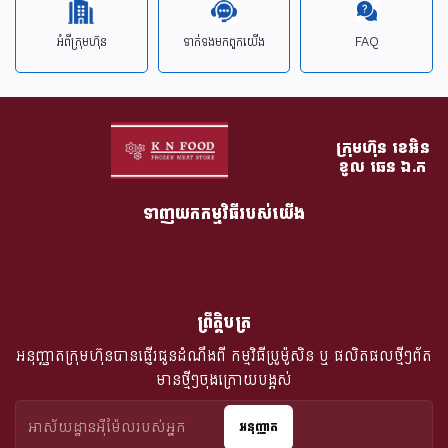
អំពីក្រុមហ៊ុន
ទាក់ទង​មក​ពួក​យើង
FAQ
ក្រុមហ៊ុន​ ខេអិន
ខូល ឆេន​ ឯ.ក
ទាញយកកម្មវិធីរបស់យើង
ព្រឹត្តិបត្រ
អនុញ្ញាតក្រុមហ៊ុនបានផ្ញើរជូនដំណឹងពី​ កម្មវិធីប្រូម៉ូសិន ឬ ផលិតផលថ្មីៗព័ត
មានថ្មីៗចុងក្រោយបង្អស់
អនុញ្ញាត