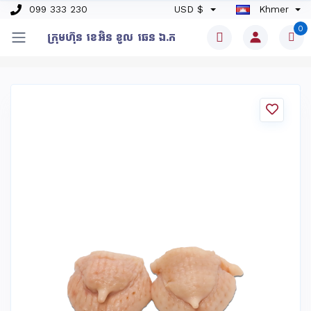
099 333 230
USD $
Khmer
0
ក្រុមហ៊ុន​ ខេអិន ខូល ឆេន​ ឯ.ក