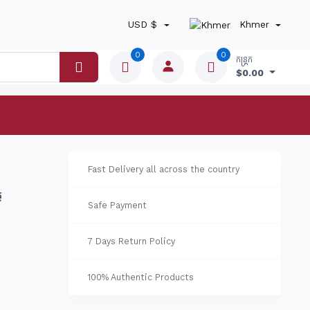
USD $
Khmer
0
0
កន្ត្រក
$0.00
Fast Delivery all across the country
ត
Safe Payment
7 Days Return Policy
100% Authentic Products