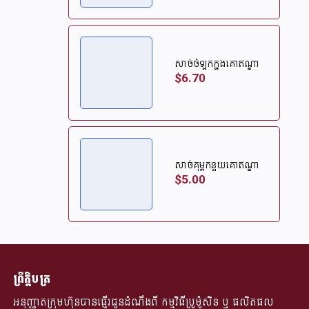
សាច់ចំឡកក្នុងគោឥណ្ឌា
$6.70
សាច់គុម្ពកន្ទុយគោឥណ្ឌា
$5.00
ព្រឹត្តិបត្រ
អនុញ្ញាតក្រុមហ៊ុនបានផ្ញើរជូនដំណឹងពី​ កម្មវិធីប្រូម៉ូសិន ឬ ផលិតផល