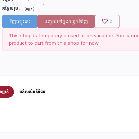
តម្លៃសរុប
:
(
)
ពន្ធ :
ទិញឥឡូវនេះ
បញ្ចូលទៅក្នុងកន្រ្តកទំនិញ
0
This shop is temporary closed or on vacation. You cann
product to cart from this shop for now
ញ្ជាក់
មតិរបស់អតិថិជន