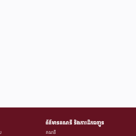
ព័ត៌មានគណនី និងការដឹកជញ្ជូន
ស
គណនី