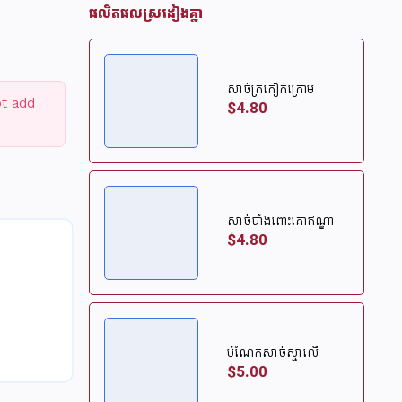
ផលិតផលស្រដៀងគ្នា
សាច់ត្រកៀកក្រោម
ot add
$4.80
សាច់បាំងពោះគោឥណ្ឌា
$4.80
បំណែកសាច់ស្មាលើ
$5.00