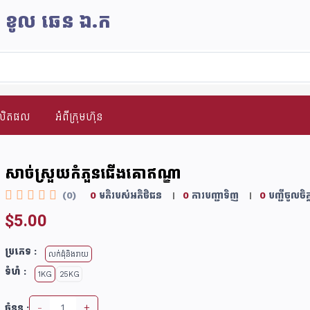
ិន ខូល ឆេន​ ឯ.ក
ផលិតផល
អំពីក្រុមហ៊ុន
សាច់ស្រួយកំភួនជើងគោឥណ្ឌា
(0)
0
មតិរបស់អតិថិជន
0
ការបញ្ជាទិញ
0
បញ្ជីចូលចិត្
$5.00
ប្រភេទ :
លក់ដុំនិងរាយ
ទំហំ :
1KG
25KG
-
+
ចំនួន :