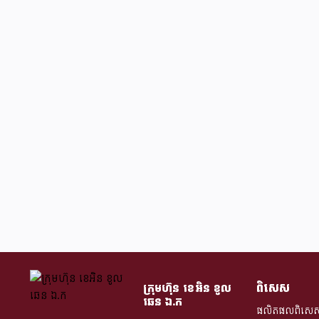
ពិសេស
ក្រុមហ៊ុន​ ខេអិន ខូល
ឆេន​ ឯ.ក
ផលិតផលពិសេ