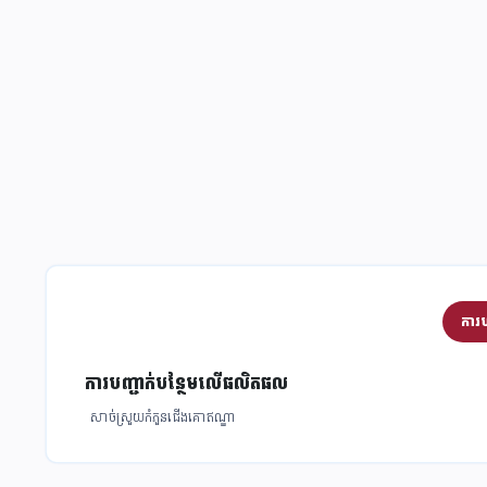
ការប
ការ​បញ្ជាក់​បន្ថែមលើផលិតផល
សាច់ស្រួយកំភួនជើងគោឥណ្ឌា