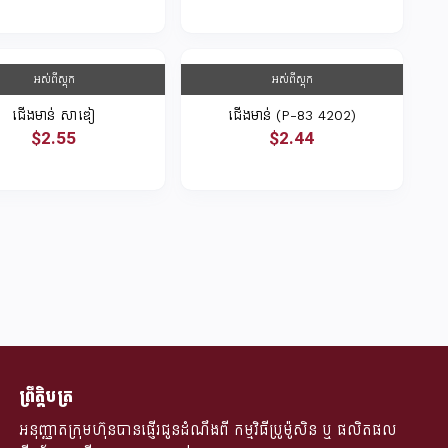
អស់ពីស្តុក
អស់ពីស្តុក
ជើងមាន់ សាឌៀ
ជើងមាន់ (P-83 4202)
$2.55
$2.44
ព្រឹត្តិបត្រ
អនុញ្ញាតក្រុមហ៊ុនបានផ្ញើរជូនដំណឹងពី​ កម្មវិធីប្រូម៉ូសិន ឬ ផលិតផល