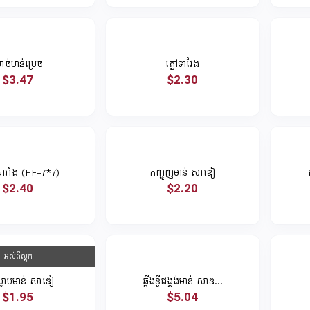
ាច់មាន់ម្រេច
ភ្លៅទាវែង
$3.47
$2.30
បារាំង (FF-7*7)
កញ្ជូញមាន់ សាឌៀ
$2.40
$2.20
អស់ពីស្តុក
្លាបមាន់ សាឌៀ
ឆ្អឺងខ្ចីជង្គង់មាន់ សាឌ...
$1.95
$5.04