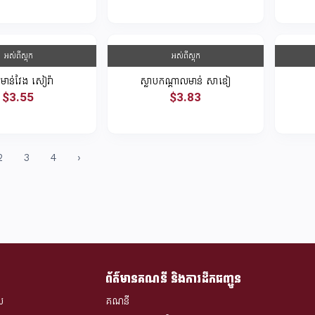
អស់ពីស្តុក
អស់ពីស្តុក
បមាន់វែង សៀរ៉ា
ស្លាបកណ្តាលមាន់ សាឌៀ
$3.55
$3.83
2
3
4
›
ព័ត៌មានគណនី និងការដឹកជញ្ជូន
ស
គណនី