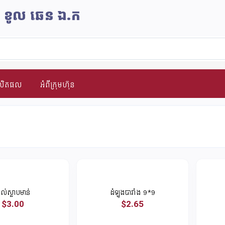
ិន ខូល ឆេន​ ឯ.ក
ផលិតផល
អំពីក្រុមហ៊ុន
ល់ស្លាបមាន់
ដំឡូងបារាំង 9*9
$3.00
$2.65