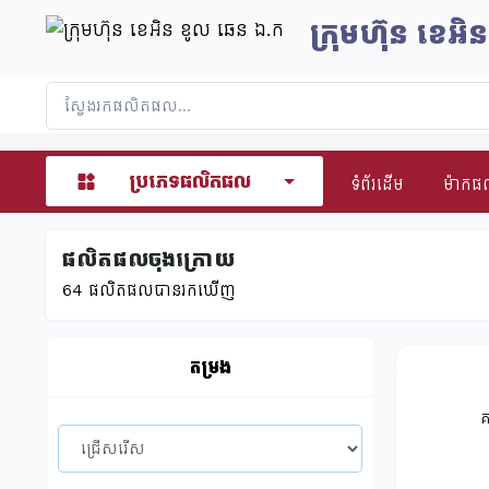
ក្រុមហ៊ុន​ ខេអ
ប្រភេទផលិតផល
ទំព័រដើម
ម៉ាក
ផលិតផលចុងក្រោយ
64
ផលិតផលបានរកឃើញ
តម្រង
គ