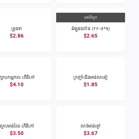
អស់ពីស្តុក
ទ្រូងទា
ដំឡូងបារាំង (FF-9*9)
$2.86
$2.65
ស្លាបកណ្តាល ភើឌីកៅ
ក្រញាំជើងមាន់សាឌៀ
$4.10
$1.85
ស្លាបមាន់វែង ភើឌីកៅ
សាច់មាន់ខ្មៅ
$3.50
$3.67