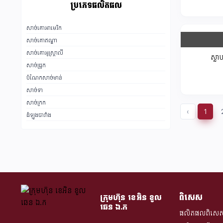
5
ប្រភេទផលិតផល
Banvit
1
សាច់គោអាមេរិក
KESKINOGLU
2
សាច់គោឥណ្ឌា
SuperDrob
1
សាច់គោអូស្ត្រាលី
ស្លា
សាច់ជ្រូក
KOWAL
1
បំណែកសាច់មាន់
aspilic
1
សាច់ទា
K N COLD CHAIN
6
សាច់ក្រក
‹
1
ដំឡូងបារាំង
RALPHS
4
GBP
1
Pini (Italy)
0
Jubang
3
Al-Quresh
7
ពិសេស
ក្រុមហ៊ុន​ ខេអិន ខូល
Seara
16
ឆេន​ ឯ.ក
ផលិតផលពិសេ
Calihan (USA)
0