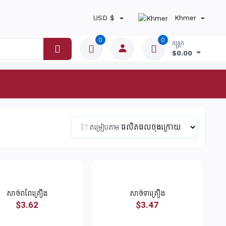
USD $
Khmer
0
0
កន្ត្រក
$0.00
តម្រៀបតាម
សាច់ពពែគ្រឿង
សាច់ទាគ្រឿង
$3.62
$3.47