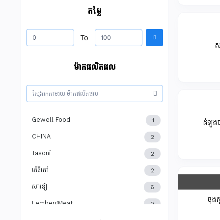
តម្លៃ
To
ស
ម៉ាកផលិតផល
Gewell Food
1
ដំឡូង
CHINA
2
Tasoni
2
ភើឌីកៅ
2
សាឌៀ
6
ចុងស
LembergMeat
0
Swift