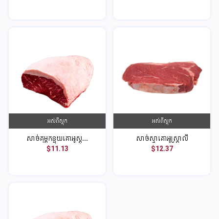
អស់ពីស្តុក
អស់ពីស្តុក
សាច់គុម្ពកន្ទុយគោអូស្ត្...
សាច់ស្មាគោអូស្ត្រាលី
$11.13
$12.37