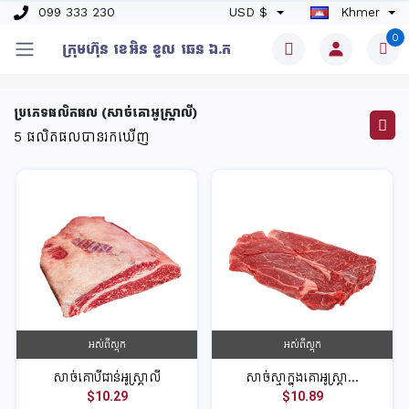
099 333 230
USD $
Khmer
0
ក្រុមហ៊ុន​ ខេអិន ខូល ឆេន​ ឯ.ក
ប្រភេទផលិតផល (សាច់គោអូស្ត្រាលី)
5
ផលិតផលបានរកឃើញ
អស់ពីស្តុក
អស់ពីស្តុក
សាច់គោបីជាន់អូស្ត្រាលី
សាច់ស្មាក្នុងគោអូស្ត្រា...
$10.29
$10.89