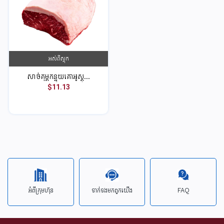
អស់ពីស្តុក
សាច់គុម្ពកន្ទុយគោអូស្ត្...
$11.13
អំពីក្រុមហ៊ុន
ទាក់ទង​មក​ពួក​យើង
FAQ