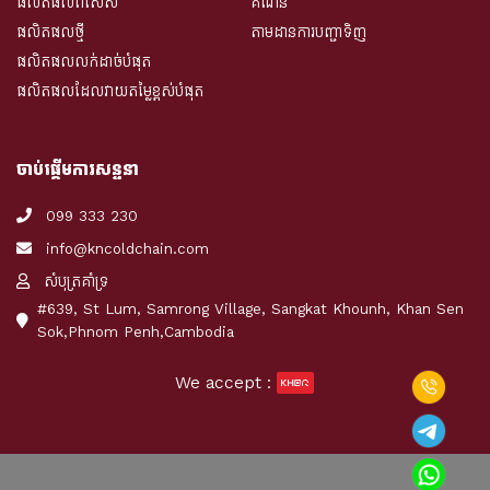
ផលិតផលពិសេស
គណនី
ផលិតផលថ្មី
តាមដានការបញ្ជាទិញ
ផលិតផលលក់ដាច់បំផុត
ផលិតផលដែលវាយតម្លៃខ្ពស់បំផុត
ចាប់ផ្តើមការសន្ទនា
099 333 230
info@kncoldchain.com
សំបុត្រគាំទ្រ
#639, St Lum, Samrong Village, Sangkat Khounh, Khan Sen
Sok,Phnom Penh,Cambodia
We accept :