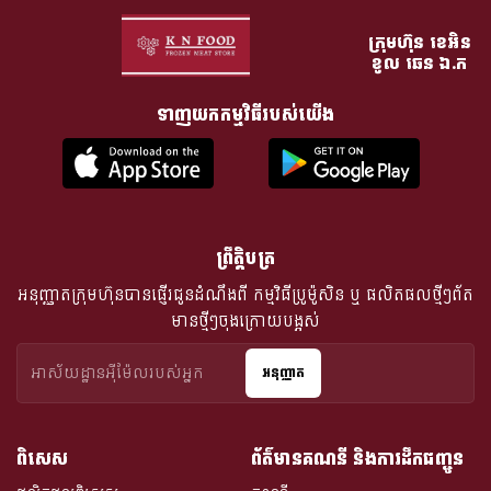
ក្រុមហ៊ុន​ ខេអិន
ខូល ឆេន​ ឯ.ក
ទាញយកកម្មវិធីរបស់យើង
ព្រឹត្តិបត្រ
អនុញ្ញាតក្រុមហ៊ុនបានផ្ញើរជូនដំណឹងពី​ កម្មវិធីប្រូម៉ូសិន ឬ ផលិតផលថ្មីៗព័ត
មានថ្មីៗចុងក្រោយបង្អស់
អនុញ្ញាត
ពិសេស
ព័ត៌មានគណនី និងការដឹកជញ្ជូន