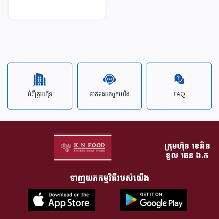
អំពីក្រុមហ៊ុន
ទាក់ទង​មក​ពួក​យើង
FAQ
ក្រុមហ៊ុន​ ខេអិន
ខូល ឆេន​ ឯ.ក
ទាញយកកម្មវិធីរបស់យើង