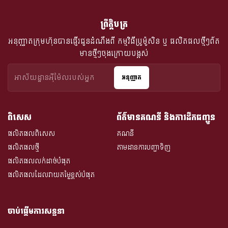
ព្រឹត្តិបត្រ
អនុញ្ញាតក្រុមហ៊ុនបានផ្ញើរជូនដំណឹងពី​ កម្មវិធីប្រូម៉ូសិន ឬ ផលិតផលថ្មីៗព័ត
មានថ្មីៗចុងក្រោយបង្អស់
អនុញ្ញាត
ពិសេស
ព័ត៌មានគណនី និងការដឹកជញ្ជូន
ផលិតផលពិសេស
គណនី
ផលិតផលថ្មី
តាមដានការបញ្ជាទិញ
ផលិតផលលក់ដាច់បំផុត
ផលិតផលដែលវាយតម្លៃខ្ពស់បំផុត
ចាប់ផ្តើមការសន្ទនា