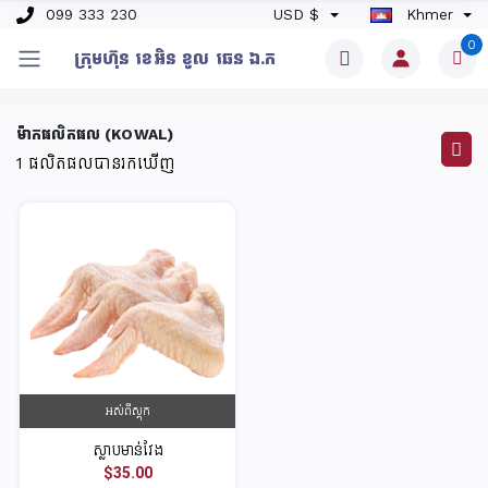
099 333 230
USD $
Khmer
0
ក្រុមហ៊ុន​ ខេអិន ខូល ឆេន​ ឯ.ក
ម៉ាកផលិតផល (KOWAL)
1
ផលិតផលបានរកឃើញ
អស់ពីស្តុក
ស្លាបមាន់វែង
$35.00