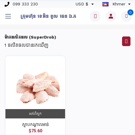
099 333 230
USD $
Khmer
0
ក្រុមហ៊ុន​ ខេអិន ខូល ឆេន​ ឯ.ក
ម៉ាកផលិតផល (SuperDrob)
1
ផលិតផលបានរកឃើញ
អស់ពីស្តុក
ស្លាបកណ្តាលមាន់
$75.60