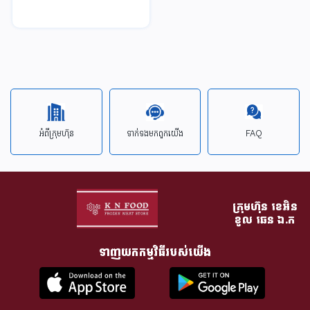
អំពីក្រុមហ៊ុន
ទាក់ទង​មក​ពួក​យើង
FAQ
ក្រុមហ៊ុន​ ខេអិន
ខូល ឆេន​ ឯ.ក
ទាញយកកម្មវិធីរបស់យើង