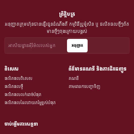
ព្រឹត្តិបត្រ
អនុញ្ញាតក្រុមហ៊ុនបានផ្ញើរជូនដំណឹងពី​ កម្មវិធីប្រូម៉ូសិន ឬ ផលិតផលថ្មីៗព័ត
មានថ្មីៗចុងក្រោយបង្អស់
អនុញ្ញាត
ពិសេស
ព័ត៌មានគណនី និងការដឹកជញ្ជូន
ផលិតផលពិសេស
គណនី
ផលិតផលថ្មី
តាមដានការបញ្ជាទិញ
ផលិតផលលក់ដាច់បំផុត
ផលិតផលដែលវាយតម្លៃខ្ពស់បំផុត
ចាប់ផ្តើមការសន្ទនា