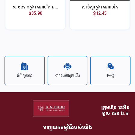
សាច់ចំឡកក្នុងគោអាមរិក អ...
សាច់ស្មាក្នុងគោអាមេរិក
$35.90
$12.45
អំពីក្រុមហ៊ុន
ទាក់ទង​មក​ពួក​យើង
FAQ
ក្រុមហ៊ុន​ ខេអិន
ខូល ឆេន​ ឯ.ក
ទាញយកកម្មវិធីរបស់យើង