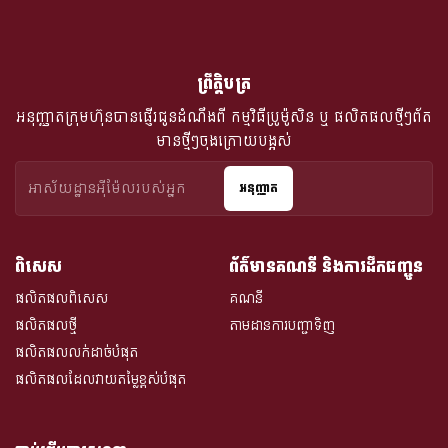
ព្រឹត្តិបត្រ
អនុញ្ញាតក្រុមហ៊ុនបានផ្ញើរជូនដំណឹងពី​ កម្មវិធីប្រូម៉ូសិន ឬ ផលិតផលថ្មីៗព័ត
មានថ្មីៗចុងក្រោយបង្អស់
អនុញ្ញាត
ពិសេស
ព័ត៌មានគណនី និងការដឹកជញ្ជូន
ផលិតផលពិសេស
គណនី
ផលិតផលថ្មី
តាមដានការបញ្ជាទិញ
ផលិតផលលក់ដាច់បំផុត
ផលិតផលដែលវាយតម្លៃខ្ពស់បំផុត