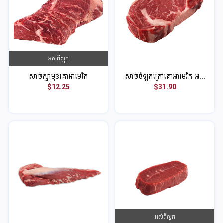
អស់ពីស្តុក
សាច់ស្មាមុខគោអាមេរិក
សាច់ចំឡកក្រៅគោអាមេរិក អ...
$12.25
$31.90
អស់ពីស្តុក