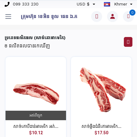
099 333 230
USD $
Khmer
0
ក្រុមហ៊ុន​ ខេអិន ខូល ឆេន​ ឯ.ក
ប្រភេទផលិតផល (សាច់គោអាមេរិក)
8
ផលិតផលបានរកឃើញ
អស់ពីស្តុក
សាច់គោបីជាន់អាមេរិក អត់...
សាច់ឆ្អឹងជំនីគោអាមេរិក...
$10.12
$17.50