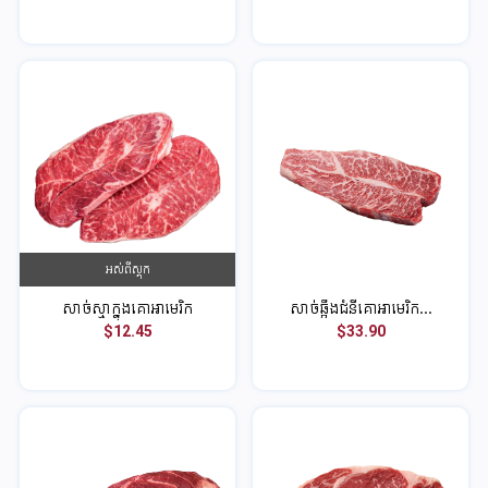
អស់ពីស្តុក
សាច់ស្មាក្នុងគោអាមេរិក
សាច់ឆ្អឹងជំនីគោអាមេរិក...
$12.45
$33.90