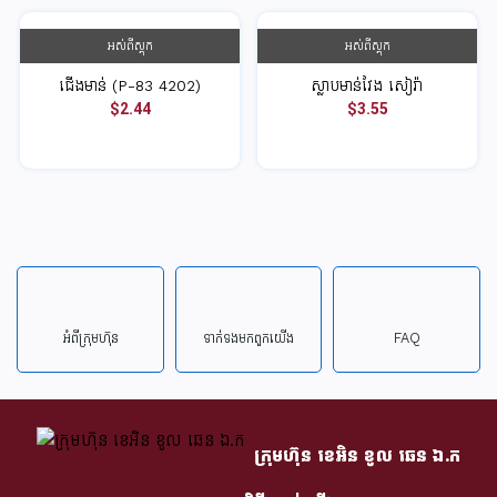
អស់ពីស្តុក
អស់ពីស្តុក
ជើងមាន់ (P-83 4202)
ស្លាបមាន់វែង សៀរ៉ា
$2.44
$3.55
អំពីក្រុមហ៊ុន
ទាក់ទង​មក​ពួក​យើង
FAQ
ក្រុមហ៊ុន​ ខេអិន ខូល ឆេន​ ឯ.ក