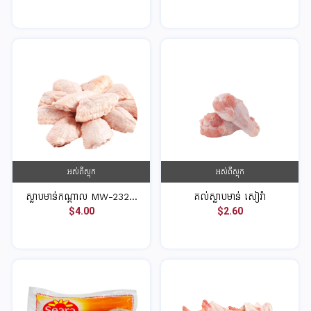
អស់ពីស្តុក
អស់ពីស្តុក
ស្លាបមាន់កណ្តាល MW-232...
គល់ស្លាបមាន់ សៀរ៉ា
$4.00
$2.60