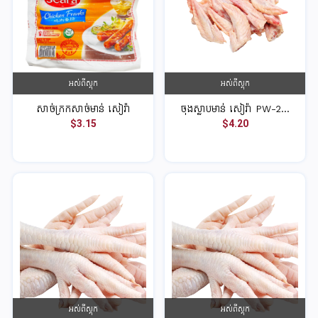
អស់ពីស្តុក
អស់ពីស្តុក
សាច់ក្រកសាច់មាន់ សៀរ៉ា
ចុងស្លាបមាន់ សៀរ៉ា PW-2...
$3.15
$4.20
អស់ពីស្តុក
អស់ពីស្តុក