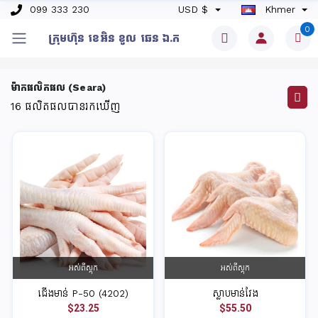
099 333 230
USD $
Khmer
0
ក្រុមហ៊ុន​ ខេអិន ខូល ឆេន​ ឯ.ក
ម៉ាកផលិតផល (Seara)
16
ផលិតផលបានរកឃើញ
អស់ពីស្តុក
អស់ពីស្តុក
ជើងមាន់ P-50 (4202)
ស្លាបមាន់វែង
$23.25
$55.50