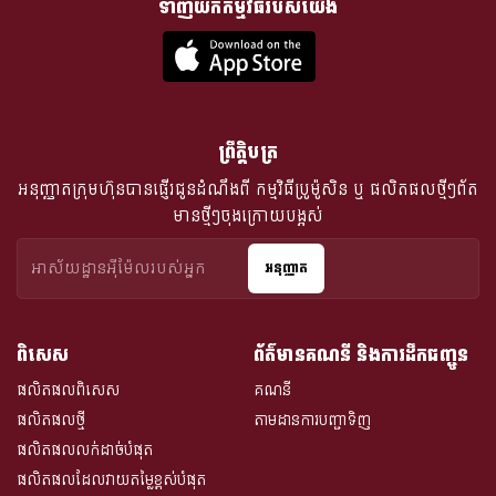
ទាញយកកម្មវិធីរបស់យើង
ព្រឹត្តិបត្រ
អនុញ្ញាតក្រុមហ៊ុនបានផ្ញើរជូនដំណឹងពី​ កម្មវិធីប្រូម៉ូសិន ឬ ផលិតផលថ្មីៗព័ត
មានថ្មីៗចុងក្រោយបង្អស់
អនុញ្ញាត
ពិសេស
ព័ត៌មានគណនី និងការដឹកជញ្ជូន
ផលិតផលពិសេស
គណនី
ផលិតផលថ្មី
តាមដានការបញ្ជាទិញ
ផលិតផលលក់ដាច់បំផុត
ផលិតផលដែលវាយតម្លៃខ្ពស់បំផុត