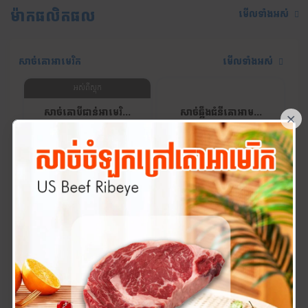
ម៉ាកផលិតផល
មើលទាំងអស់
សាច់គោអាមេរិក
មើលទាំងអស់
អស់ពីស្តុក
សាច់គោបីជាន់អាមេរិ...
សាច់ឆ្អឹងជំនីគោអាម...
×
$10.12
$17.50
អស់ពីស្តុក
សាច់ស្មាក្នុងគោអាម...
សាច់ឆ្អឹងជំនីគោអាម...
$12.45
$33.90