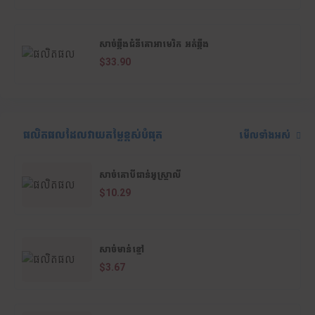
សាច់ឆ្អឹងជំនីគោអាមេរិក អត់ឆ្អឹង
$33.90
ផលិតផលដែលវាយតម្លៃខ្ពស់បំផុត
មើលទាំងអស់
សាច់គោបីជាន់អូស្ត្រាលី
$10.29
សាច់មាន់ខ្មៅ
$3.67