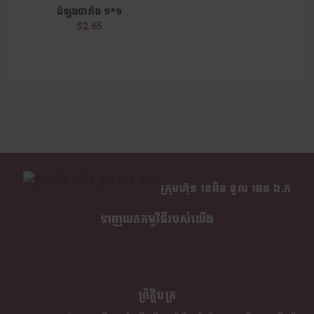
ដំឡូងបារាំង 9*9
$2.65
ក្រុមហ៊ុន​ ខេអិន ខូល ឆេន​ ឯ.ក
ទាញយកកម្មវិធីរបស់យើង
ព្រឹត្តិបត្រ