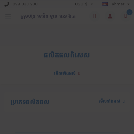
099 333 230
USD $
Khmer
0
ក្រុមហ៊ុន​ ខេអិន ខូល ឆេន​ ឯ.ក
ផលិតផលពិសេស
មើលទាំងអស់
ប្រភេទផលិតផល
មើលទាំងអស់