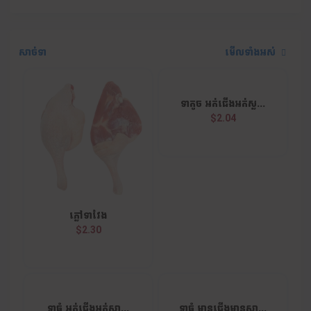
សាច់ទា
មើលទាំងអស់
ទាតូច អត់ជើងអត់ស្ល...
$2.04
ភ្លៅទាវែង
$2.30
ទាធំ អត់ជើងអត់ស្លា...
ទាធំ មានជើងមានស្លា...