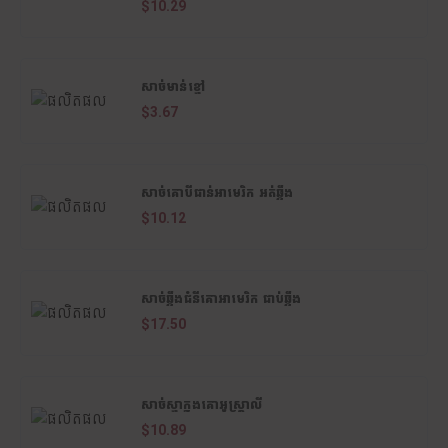
$10.29
សាច់មាន់ខ្មៅ
$3.67
សាច់គោបីជាន់អាមេរិក អត់ឆ្អឹង
$10.12
សាច់ឆ្អឹងជំនីគោអាមេរិក ជាប់ឆ្អឹង
$17.50
សាច់ស្មាក្នុងគោអូស្ត្រាលី
$10.89