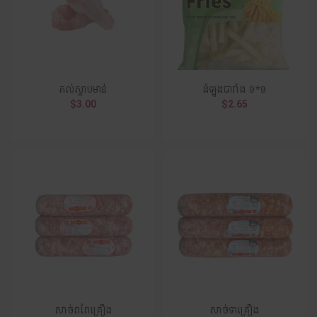
គល់ស្លាបមាន់
ដំឡូងបារាំង 9*9
$3.00
$2.65
សាច់ពពែគ្រឿង
សាច់ទាគ្រឿង