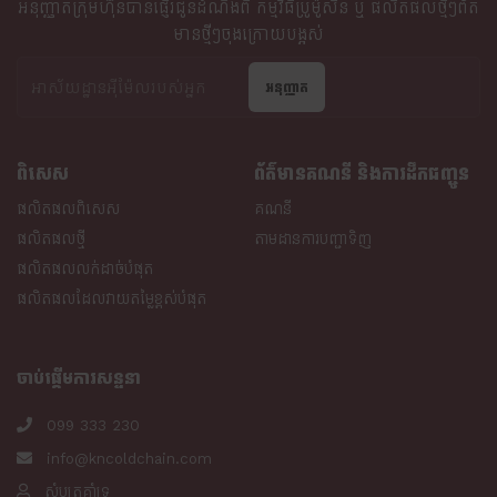
អនុញ្ញាតក្រុមហ៊ុនបានផ្ញើរជូនដំណឹងពី​ កម្មវិធីប្រូម៉ូសិន ឬ ផលិតផលថ្មីៗព័ត
មានថ្មីៗចុងក្រោយបង្អស់
អនុញ្ញាត
ពិសេស
ព័ត៌មានគណនី និងការដឹកជញ្ជូន
ផលិតផលពិសេស
គណនី
ផលិតផលថ្មី
តាមដានការបញ្ជាទិញ
ផលិតផលលក់ដាច់បំផុត
ផលិតផលដែលវាយតម្លៃខ្ពស់បំផុត
ចាប់ផ្តើមការសន្ទនា
099 333 230
info@kncoldchain.com
សំបុត្រគាំទ្រ