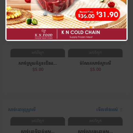
សាច់គោឥណ្ឌា
មើលទាំងអស់
អស់ពីស្តុក
អស់ពីស្តុក
សាច់ត្រកៀកក្រោម
សាច់បាំងពោះគោឥណ្ឌា
$4.80
$4.80
អស់ពីស្តុក
អស់ពីស្តុក
សាច់ស្រួយកំភួនជើងគ...
បំណែកសាច់ស្មាលើ
$5.00
$5.00
សាច់គោអូស្ត្រាលី
មើលទាំងអស់
អស់ពីស្តុក
អស់ពីស្តុក
សាច់គោបីជាន់អូស្ត្...
សាច់ស្មាក្នុងគោអូស...