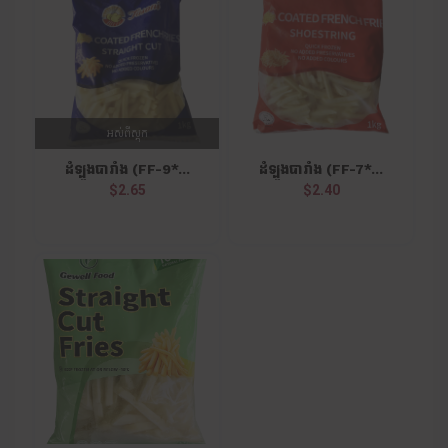
អស់ពីស្តុក
ដំឡូងបារាំង (FF-9*...
ដំឡូងបារាំង (FF-7*...
$2.65
$2.40