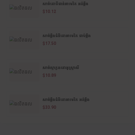
សាច់គោបីជាន់អាមេរិក អត់ឆ្អឹង
$10.12
សាច់ឆ្អឹងជំនីគោអាមេរិក ជាប់ឆ្អឹង
$17.50
សាច់ស្មាក្នុងគោអូស្ត្រាលី
$10.89
សាច់ឆ្អឹងជំនីគោអាមេរិក អត់ឆ្អឹង
$33.90