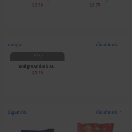
$2.56
$2.75
សាច់ក្រក
មើលទាំងអស់
អស់ពីស្តុក
សាច់ក្រកសាច់មាន់ ស...
$3.15
ដំឡូងបារាំង
មើលទាំងអស់