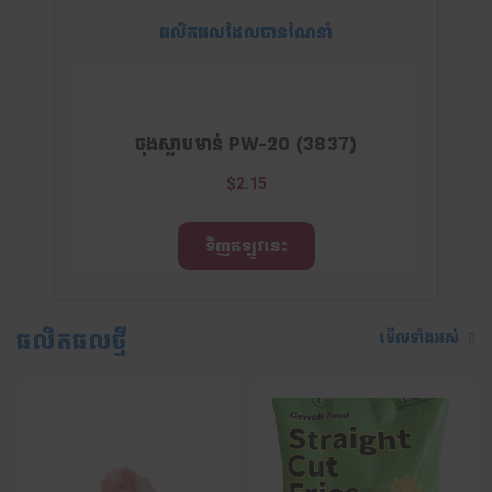
ផលិតផលដែលបានណែនាំ
ចុងស្លាបមាន់ PW-20 (3837)
$2.15
ទិញឥឡូវនេះ
ផលិតផលថ្មី
មើលទាំងអស់