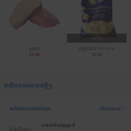
អស់ពីស្តុក
ទ្រូងទា
ដំឡូងបារាំង (FF-9*9)
$2.86
$2.65
ផលិតផលមកដល់ថ្មីៗ
ផលិតផលលក់ដាច់បំផុត
មើលទាំងអស់
សាច់គោបីជាន់អូស្ត្រាលី