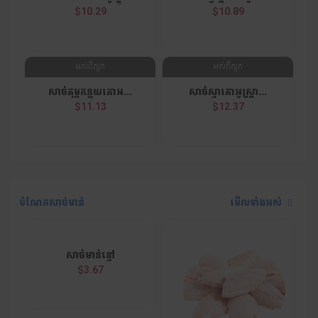
$10.29
$10.89
អស់ពីស្តុក
អស់ពីស្តុក
សាច់គុម្ពកន្ទុយគោអ...
សាច់ស្មាគោអូស្ត្រា...
$11.13
$12.37
បំណែកសាច់មាន់
មើលទាំងអស់
សាច់មាន់ខ្មៅ
$3.67