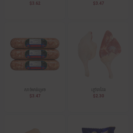
$3.62
$3.47
សាច់មាន់ម្រេច
ភ្លៅទាវែង
$3.47
$2.30