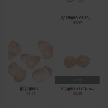
ស្លាបកណ្តាលមាន់ សៀ...
$3.83
អស់ពីស្តុក
ឆ្អឺងខ្ចីជង្គង់មាន...
កញ្ចូញមាន់ 576TL-0...
$5.04
$2.25